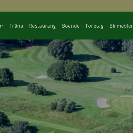
ar
Träna
Restaurang
Boende
Företag
Bli medle