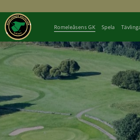
Romeleåsens GK
Spela
Tävling