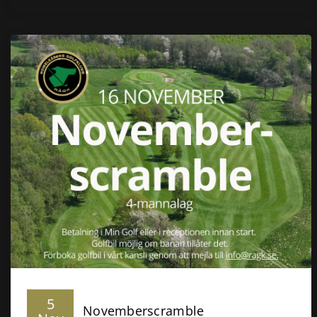
5
Novemberscramble