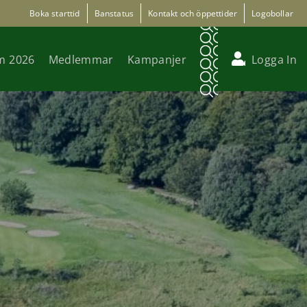
Boka starttid
Banstatus
Kontakt och öppettider
Logobollar
m 2026
Medlemmar
Kampanjer
Logga In