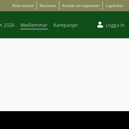
Boka starttid
Banstatus
Kontakt och öppettider
Logobollar
m 2026
Medlemmar
Kampanjer
Logga In