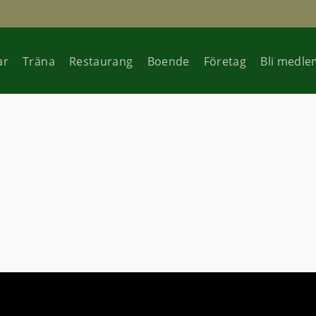
ar
Träna
Restaurang
Boende
Företag
Bli medle