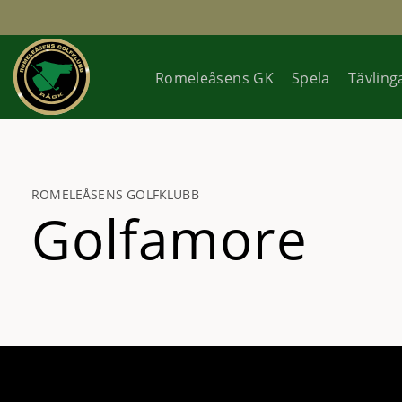
Romeleåsens GK
Spela
Tävling
ROMELEÅSENS GOLFKLUBB
Golfamore