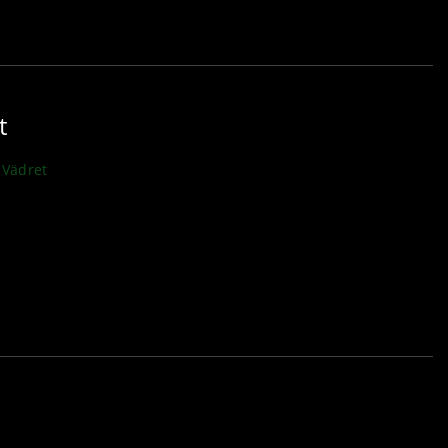
t
Vädret