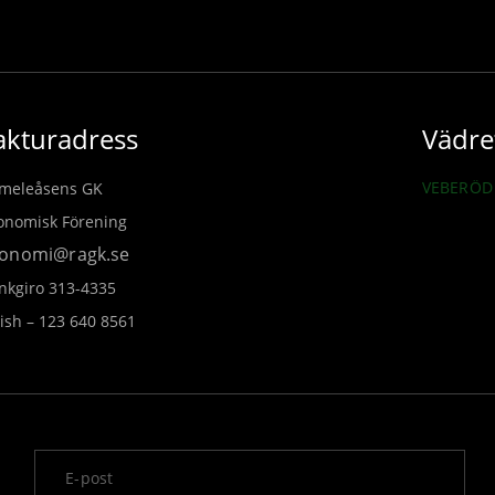
akturadress
Vädre
VEBERÖD 
meleåsens GK
onomisk Förening
onomi@ragk.se
nkgiro 313-4335
ish – 123 640 8561
v