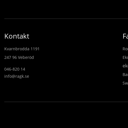
Kontakt
F
Kvarnbrodda 1191
Ro
247 96 Veberöd
Ek
ek
046-820 14
Ba
info@ragk.se
Sw
Anmälan för nyhetsbre