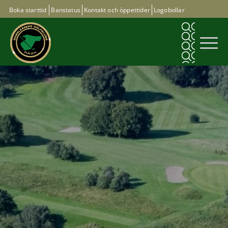
Boka starttid
Banstatus
Kontakt och öppettider
Logobollar