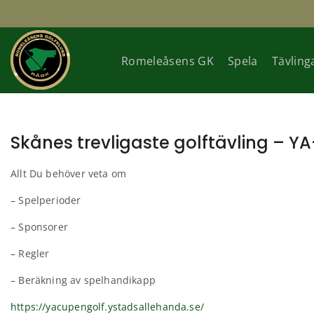
Romeleåsens GK
Spela
Tävling
Skånes trevligaste golftävling – Y
Allt Du behöver veta om
– Spelperioder
– Sponsorer
– Regler
– Beräkning av spelhandikapp
https://yacupengolf.ystadsallehanda.se/