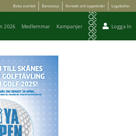
Boka starttid
Banstatus
Kontakt och öppettider
Logobollar
m 2026
Medlemmar
Kampanjer
Logga In