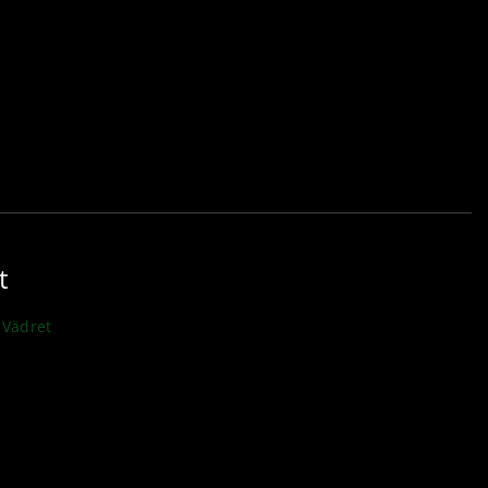
t
Vädret