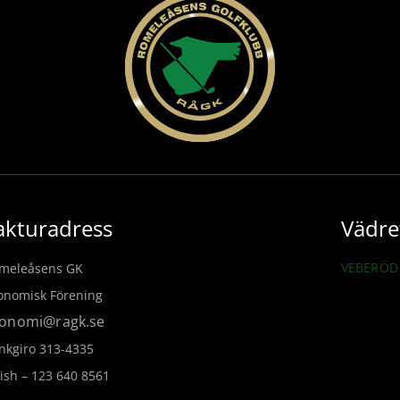
akturadress
Vädre
VEBERÖD 
meleåsens GK
onomisk Förening
onomi@ragk.se
nkgiro 313-4335
ish – 123 640 8561