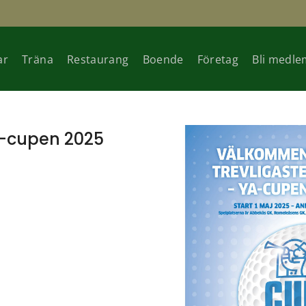
ar
Träna
Restaurang
Boende
Företag
Bli medle
A-cupen 2025