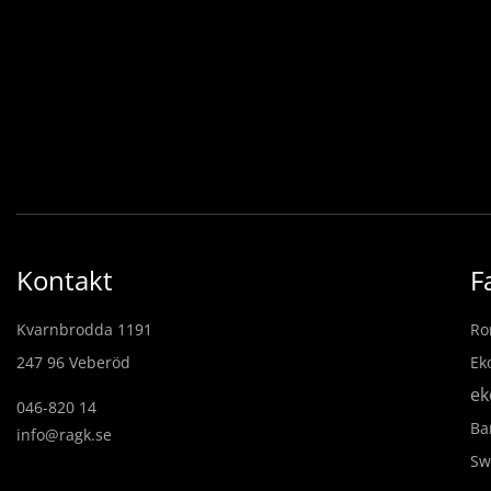
Kontakt
F
Kvarnbrodda 1191
Ro
247 96 Veberöd
Ek
ek
046-820 14
Ba
info@ragk.se
Sw