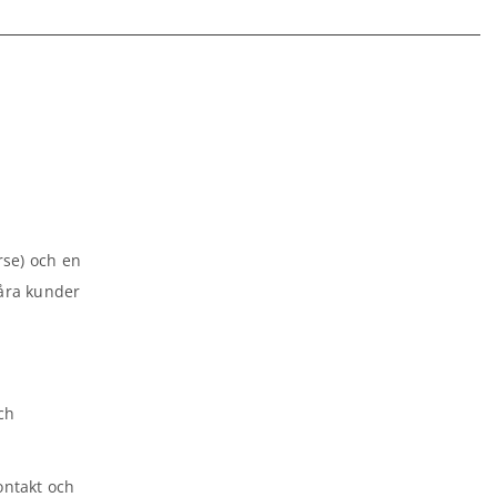
rse) och en
våra kunder
ch
ontakt och