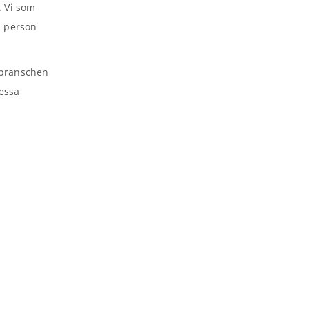
. Vi som
l person
lfbranschen
dessa