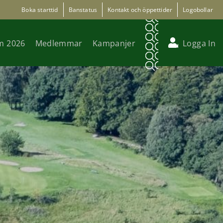
Boka starttid
Banstatus
Kontakt och öppettider
Logobollar
m 2026
Medlemmar
Kampanjer
Logga In