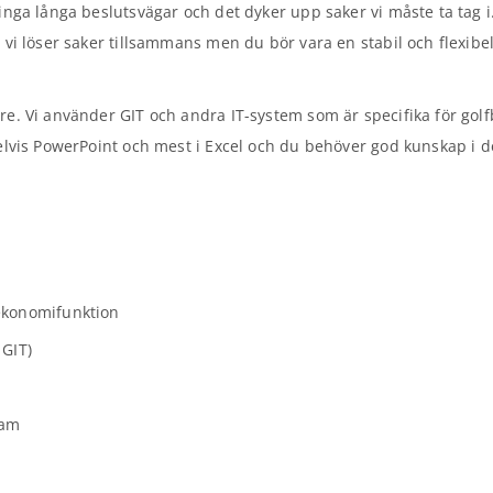
inga långa beslutsvägar och det dyker upp saker vi måste ta tag i
 vi löser saker tillsammans men du bör vara en stabil och flexibe
are. Vi använder GIT och andra IT-system som är specifika för go
delvis PowerPoint och mest i Excel och du behöver god kunskap i 
ekonomifunktion
 GIT)
ram