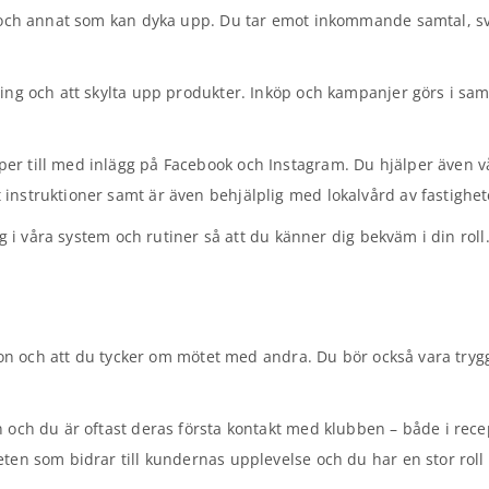
ng och annat som kan dyka upp. Du tar emot inkommande samtal, s
ning och att skylta upp produkter. Inköp och kampanjer görs i s
er till med inlägg på Facebook och Instagram. Du hjälper även v
instruktioner samt är även behjälplig med lokalvård av fastighet
g i våra system och rutiner så att du känner dig bekväm i din roll.
son och att du tycker om mötet med andra. Du bör också vara trygg 
n och du är oftast deras första kontakt med klubben – både i rec
ten som bidrar till kundernas upplevelse och du har en stor roll 