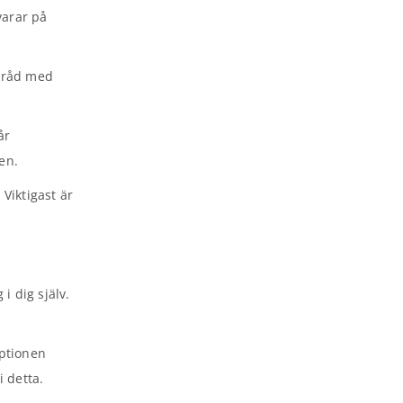
varar på
amråd med
år
en.
 Viktigast är
i dig själv.
eptionen
i detta.