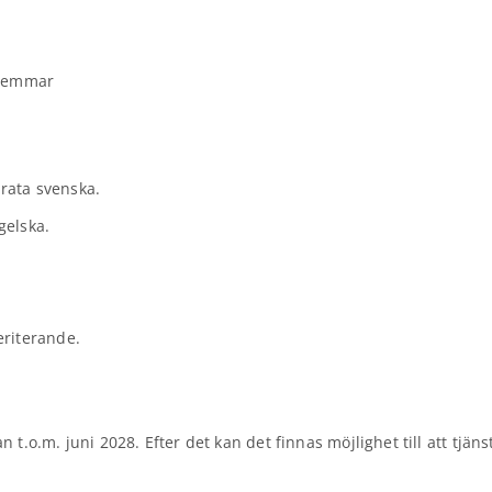
dlemmar
prata svenska.
gelska.
eriterande.
an t.o.m. juni 2028. Efter det kan det finnas möjlighet till att tjän