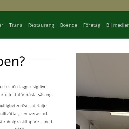
ar
Träna
Restaurang
Boende
Företag
Bli medle
ben?
och snön lägger sig över
arbetet inför nästa säsong.
tligheten över, detaljer
olltvättar, renoveras och
på robotgräsklippare – med