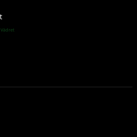
t
Vädret