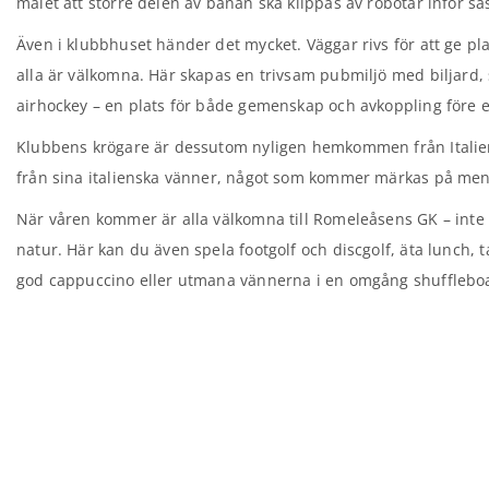
målet att större delen av banan ska klippas av robotar inför s
Även i klubbhuset händer det mycket. Väggar rivs för att ge pla
alla är välkomna. Här skapas en trivsam pubmiljö med biljard,
airhockey – en plats för både gemenskap och avkoppling före e
Klubbens krögare är dessutom nyligen hemkommen från Italien,
från sina italienska vänner, något som kommer märkas på me
När våren kommer är alla välkomna till Romeleåsens GK – inte b
natur. Här kan du även spela footgolf och discgolf, äta lunch, t
god cappuccino eller utmana vännerna i en omgång shuffleboar