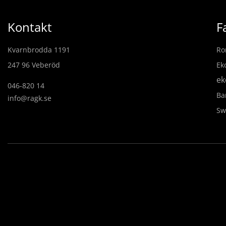
Kontakt
F
Kvarnbrodda 1191
Ro
247 96 Veberöd
Ek
ek
046-820 14
Ba
info@ragk.se
Sw
Anmälan för nyhetsbre