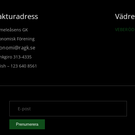
akturadress
Vädre
VEBERÖD 
meleåsens GK
onomisk Förening
onomi@ragk.se
nkgiro 313-4335
ish – 123 640 8561
v
Prenumerera