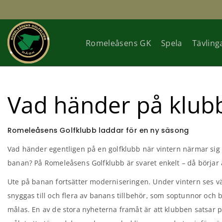
Romeleåsens GK
Spela
Tävling
Vad händer på klub
Romeleåsens Golfklubb laddar för en ny säsong
Vad händer egentligen på en golfklubb när vintern närmar sig 
banan? På Romeleåsens Golfklubb är svaret enkelt – då börjar 
Ute på banan fortsätter moderniseringen. Under vintern ses väx
snyggas till och flera av banans tillbehör, som soptunnor och b
målas. En av de stora nyheterna framåt är att klubben satsar 