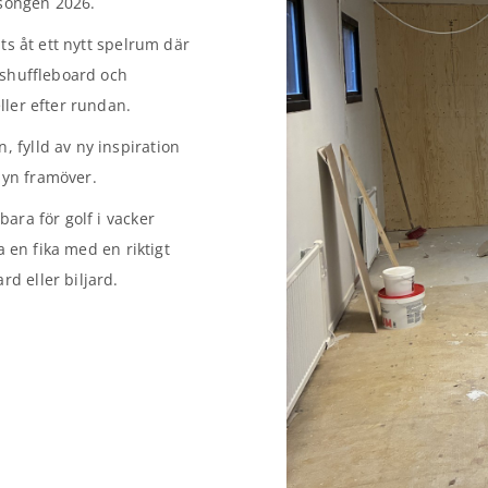
äsongen 2026.
ts åt ett nytt spelrum där
 shuffleboard och
ller efter rundan.
 fylld av ny inspiration
nyn framöver.
ara för golf i vacker
a en fika med en riktigt
d eller biljard.