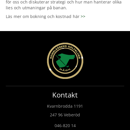
för oss och diskuterar strategi och hur man hanterar olika
lies och utmaningar på banan.
Läs mer om bokning och kostnad här
>>
Kontakt
Kvarnbrodda 1191
247 96 Veberöd
046-820 14