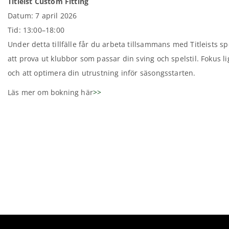
Titleist Custom Fitting
Datum: 7 april 2026
Tid: 13:00–18:00
Under detta tillfälle får du arbeta tillsammans med Titleists sp
att prova ut klubbor som passar din sving och spelstil. Fokus li
och att optimera din utrustning inför säsongsstarten.
Läs mer om bokning här
>>