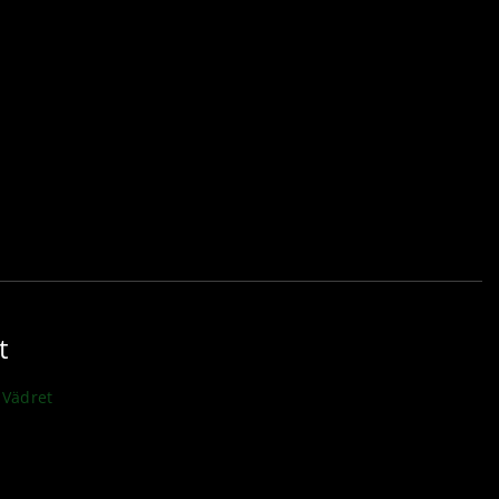
t
Vädret