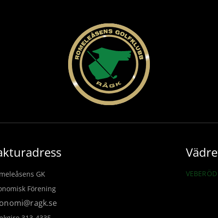
akturadress
Vädre
VEBERÖD 
meleåsens GK
onomisk Förening
onomi@ragk.se
nkgiro 313-4335