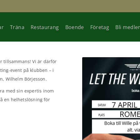
ar
Träna
Restaurang
Boende
Företag
Bli medle
 tillsammans! Vi är därför
tting-event på klubben – i
en, Wilhelm Börjesson.
dra med sin expertis inom
få en helhetslösning för