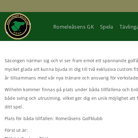
Romeleåsens GK
Spela
Tävling
Säsongen närmar sig och vi ser fram emot ett spännande golfår
mycket glada att kunna bjuda in dig till två exklusiva custom fi
år tillsammans med vår nya tränare och ansvarig för verkstad
Wilhelm kommer finnas på plats under båda tillfällena och bi
både sving och utrustning, vilket ger dig en unik möjlighet att 
ditt spel.
Plats för båda tillfällen: Romelåsens Golfklubb
Först ut är: