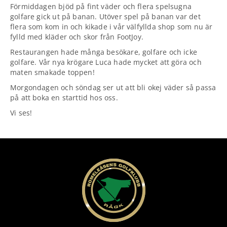
Förmiddagen bjöd på fint väder och flera spelsugna
golfare gick ut på banan. Utöver spel på banan var det
flera som kom in och kikade i vår välfyllda shop som nu är
fylld med kläder och skor från FootJoy.
Restaurangen hade många besökare, golfare och icke
golfare. Vår nya krögare Luca hade mycket att göra och
maten smakade toppen!
Morgondagen och söndag ser ut att bli okej väder så passa
på att boka en starttid hos oss.
Vi ses!