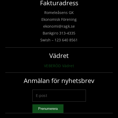
Fakturadress
Romeleåsens GK
Ekonomisk Förening
ekonomi@ragk.se
Bankgiro 313-4335
Swish – 123 640 8561
Vädret
VEBERÖD Vädret
Anmälan för nyhetsbrev
Prenumerera