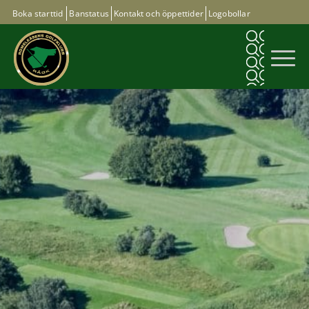
Boka starttid
Banstatus
Kontakt och öppettider
Logobollar