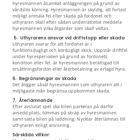
hyresmannen åsamkat anläggningen på grund av
vårdslös körning. Hyresmannen är skyldig, att fortast
möjligt anmäla fel eller skada på fordonet och
uthyraren skall efter sådan underrättelse meddela
hyresmannen vilka åtgärder som skall vidtas.
5. Uthyrarens ansvar vid driftstopp eller skada
Uthyraren svarar för att fordonet är i
funktionsdugligt och kördugligt skick. Uppstår driftfel
under hyresperioden på grund av fordonets
kondition eller fel, är hyresmannen berättigad till
ersättningsfordon eller återbetalning av erlagd hyra.
6. Begränsningar av skada
Det åligger såväl hyresmannen som uthyraren att i
möjligaste mån begränsa uppkommen skada.
7. Återlämnande
Efter avslutat spel ska bilen parkeras på därför
avsedd plats, tömmas på skräp av hyresmannen
samt sätta bilen på laddning. Nycklar återlämnas till
uthyraren enligt anvisning.
Särskilda villkor: