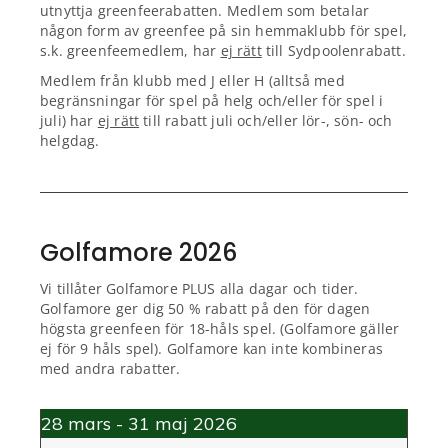
utnyttja greenfeerabatten. Medlem som betalar
någon form av greenfee på sin hemmaklubb för spel,
s.k. greenfeemedlem, har
ej rätt
till Sydpoolenrabatt.
Medlem från klubb med J eller H (alltså med
begränsningar för spel på helg och/eller för spel i
juli) har
ej rätt
till rabatt juli och/eller lör-, sön- och
helgdag.
Golfamore 2026
Vi tillåter Golfamore PLUS alla dagar och tider.
Golfamore ger dig 50 % rabatt på den för dagen
högsta greenfeen för 18-håls spel. (Golfamore gäller
ej för 9 håls spel). Golfamore kan inte kombineras
med andra rabatter.
28 mars - 31 maj 2026