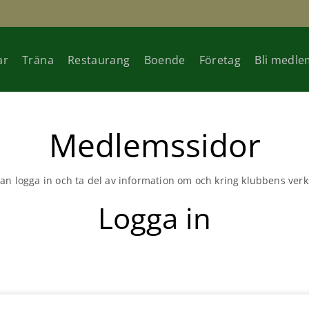
ar
Träna
Restaurang
Boende
Företag
Bli medle
Medlemssidor
n logga in och ta del av information om och kring klubbens ve
Logga in