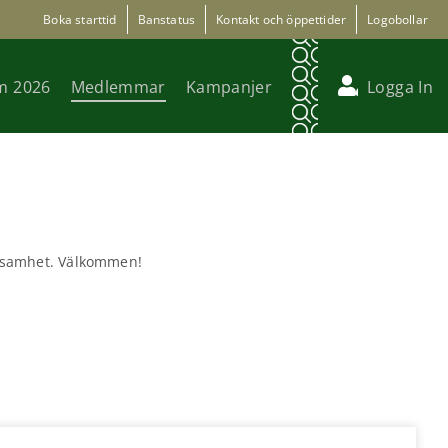
Boka starttid
Banstatus
Kontakt och öppettider
Logobollar
m 2026
Medlemmar
Kampanjer
Logga In
rksamhet. Välkommen!